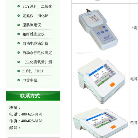
SCY系列、二氧化
碳气体测定仪
定氮仪、消化炉
脂肪测定仪
上海
粗纤维测定仪
自动电位滴定仪
ZDJ系列
自动永停电位滴定
仪ZDY系列
（生化需氧量）测
定仪BOD-573
pH计、PHSJ、
电导率
PHS、PHB系列
电导率仪、
DDSJ、DDS、DDB系列
联系方式
地 址：
电 话：400-626-8178
传 真：400-626-8178
电导率
邮 箱：