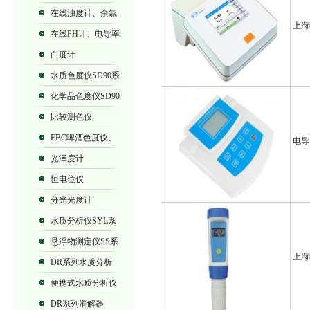
列浊度计
在线浊度计、余氯
上海
仪
在线PH计、电导率
仪
白度计
水质色度仪SD90系
列
化学品色度仪SD90
系列
比较测色仪
EBC啤酒色度仪、
电导
SD9012B、SD9012
光泽度计
恒电位仪
分光光度计
水质分析仪SYL系
列、SD90系列
悬浮物测定仪SS系
上海
列
DR系列水质分析
仪
便携式水质分析仪
DR系列消解器