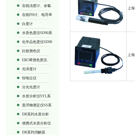
列浊度计
在线浊度计、余氯
上海
仪
在线PH计、电导率
仪
白度计
水质色度仪SD90系
列
化学品色度仪SD90
系列
比较测色仪
上海
EBC啤酒色度仪、
SD9012B、SD9012
光泽度计
恒电位仪
分光光度计
水质分析仪SYL系
列、SD90系列
悬浮物测定仪SS系
列
DR系列水质分析
仪
便携式水质分析仪
DR系列消解器