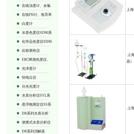
列浊度计
在线浊度计、余氯
上海
仪
在线PH计、电导率
仪
白度计
水质色度仪SD90系
列
化学品色度仪SD90
系列
比较测色仪
上海
EBC啤酒色度仪、
器）
SD9012B、SD9012
光泽度计
恒电位仪
分光光度计
水质分析仪SYL系
列、SD90系列
悬浮物测定仪SS系
上海
列
DR系列水质分析
仪
便携式水质分析仪
DR系列消解器