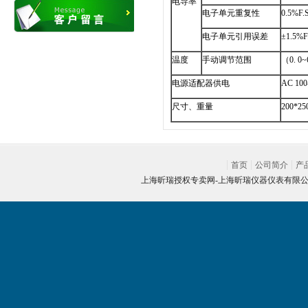
电导率
电子单元重复性
0.5%F.
电子单元引用误差
±1.5%F
温度
手动调节范围
（0. 0~
电源适配器供电
AC 100
尺寸、重量
200*25
首页
公司简介
产
上海昕瑞授权专卖网-
上海昕瑞仪器仪表有限