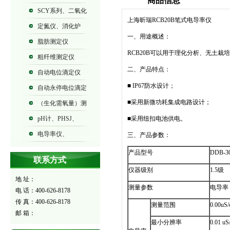
商品信息
SCY系列、二氧化
上海昕瑞RCB20B笔式电导率仪
碳气体测定仪
定氮仪、消化炉
一、用途概述：
脂肪测定仪
RCB20B可以用于理化分析、无土
粗纤维测定仪
二、产品特点：
自动电位滴定仪
■ IP67防水设计；
ZDJ系列
自动永停电位滴定
■采用新微功耗集成电路设计；
仪ZDY系列
（生化需氧量）测
定仪BOD-573
pH计、PHSJ、
■采用纽扣电池供电。
PHS、PHB系列
电导率仪、
三、产品参数：
DDSJ、DDS、DDB系列
产品型号
DDB-3
联系方式
仪器级别
1.5级
地 址：
测量参数
电导率
电 话：400-626-8178
传 真：400-626-8178
测量范围
0.00uS
邮 箱：
最小分辨率
0.01