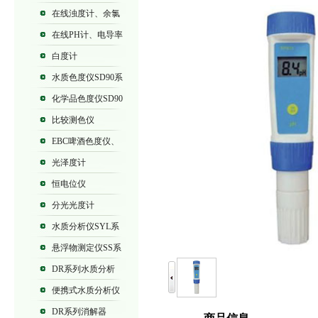
列浊度计
在线浊度计、余氯
仪
在线PH计、电导率
仪
白度计
水质色度仪SD90系
列
化学品色度仪SD90
系列
比较测色仪
EBC啤酒色度仪、
SD9012B、SD9012
光泽度计
恒电位仪
分光光度计
水质分析仪SYL系
列、SD90系列
悬浮物测定仪SS系
列
DR系列水质分析
仪
便携式水质分析仪
DR系列消解器