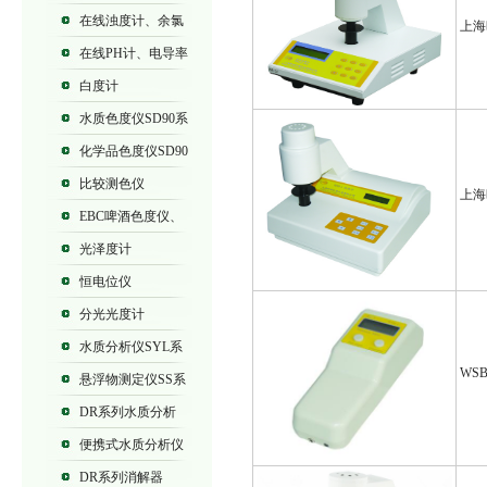
列浊度计
在线浊度计、余氯
上海
仪
在线PH计、电导率
仪
白度计
水质色度仪SD90系
列
化学品色度仪SD90
系列
比较测色仪
上海
EBC啤酒色度仪、
SD9012B、SD9012
光泽度计
恒电位仪
分光光度计
水质分析仪SYL系
WS
列、SD90系列
悬浮物测定仪SS系
列
DR系列水质分析
仪
便携式水质分析仪
DR系列消解器