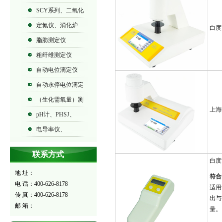
SCY系列、二氧化
碳气体测定仪
定氮仪、消化炉
白度
脂肪测定仪
粗纤维测定仪
自动电位滴定仪
ZDJ系列
自动永停电位滴定
仪ZDY系列
（生化需氧量）测
上海
定仪BOD-573
pH计、PHSJ、
PHS、PHB系列
电导率仪、
DDSJ、DDS、DDB系列
联系方式
白度
地 址：
符合
电 话：400-626-8178
适用
传 真：400-626-8178
出与
邮 箱：
量。