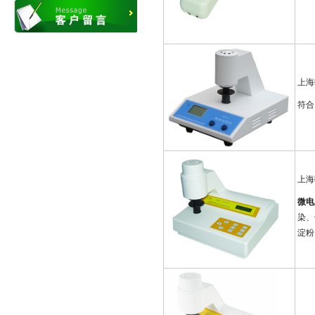
上海
符合
上海
微电
染、
淀粉