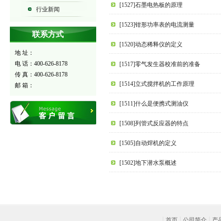
[1527]石墨电热板的原理
行业新闻
[1523]钳形功率表的电流测量
联系方式
[1520]动态稀释仪的定义
地 址：
电 话：400-626-8178
[1517]零气发生器校准前的准备
传 真：400-626-8178
[1514]立式搅拌机的工作原理
邮 箱：
[1511]什么是便携式测油仪
[1508]列管式反应器的特点
[1505]自动焊机的定义
[1502]地下潜水泵概述
首页
公司简介
产