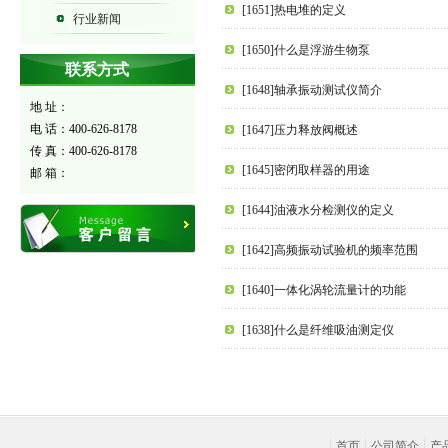
[1651]热电堆的定义
行业新闻
[1650]什么是浮游生物泵
联系方式
[1648]轴承振动测试仪简介
地 址：
电 话：400-626-8178
[1647]压力释放阀概述
传 真：400-626-8178
[1645]密闭取样器的用途
邮 箱：
[1644]油液水分检测仪的定义
[1642]高频振动试验机的频率范围
[1640]一体化涡轮流量计的功能
[1638]什么是纤维吸油测定仪
首页
公司简介
产