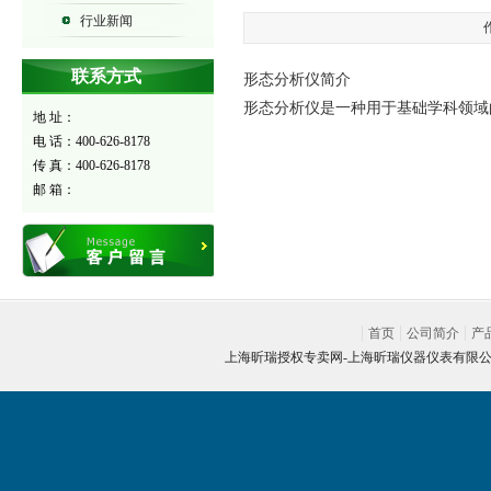
行业新闻
联系方式
形态分析仪简介
形态分析仪是一种用于基础学科领域
地 址：
电 话：400-626-8178
传 真：400-626-8178
邮 箱：
首页
公司简介
产
上海昕瑞授权专卖网-
上海昕瑞仪器仪表有限