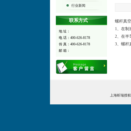
行业新闻
联系方式
螺杆真
1、在
地 址：
2、在
电 话：400-626-8178
3、螺
传 真：400-626-8178
邮 箱：
上海昕瑞授权