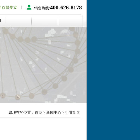
400-626-8178
司仪器专卖
销售热线:
们
您现在的位置：
首页
>
新闻中心
>
行业新闻