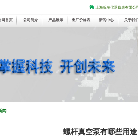
上海昕瑞仪器仪表有限公
公司首页
公司简介
产品展示
出厂价格表
新闻中心
关于我
新闻
螺杆真空泵有哪些用途