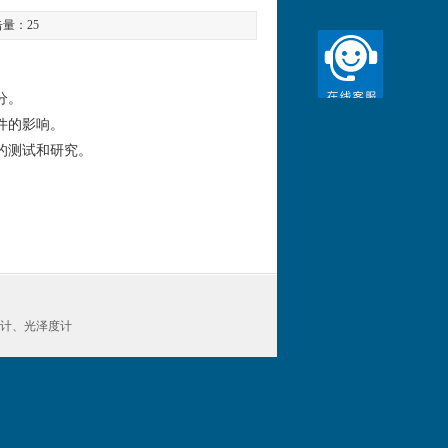
点击量：
25
分。
件的影响。
的测试和研究。
度计、光泽度计