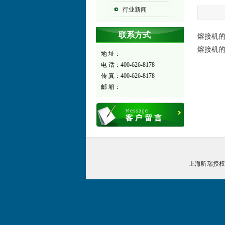
行业新闻
联系方式
熔接机
熔接机
地 址：
电 话：400-626-8178
传 真：400-626-8178
邮 箱：
上海昕瑞授权