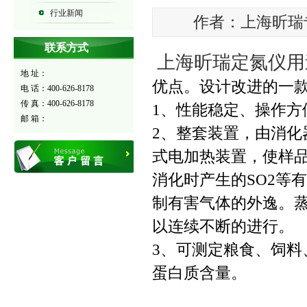
行业新闻
作者：上海昕瑞专卖 
联系方式
上海昕瑞定氮仪用
地 址：
优点。设计改进的一
电 话：400-626-8178
传 真：400-626-8178
1、性能稳定、操作方
邮 箱：
2、整套装置，由消
式电加热装置，使样
消化时产生的
SO2
等有
制有害气体的外逸。
以连续不断的进行。
3、可测定粮食、饲
蛋白质含量。